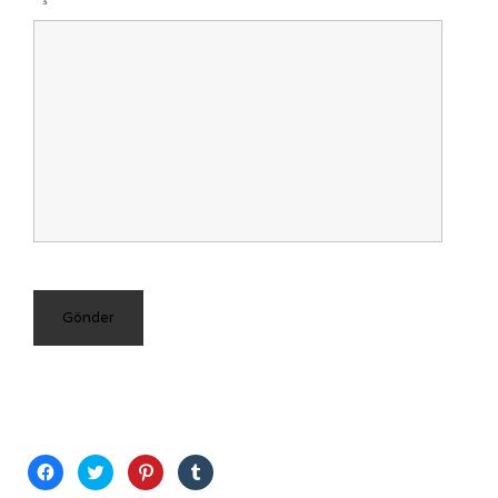
Facebook'ta
Twitter
Pinterest'te
Tumblr'da
paylaşmak
üzerinde
paylaşmak
paylaşmak