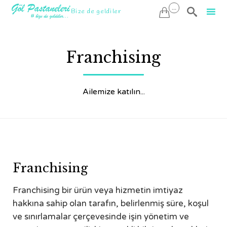
...

Bize de geldiler

Sk
to
Franchising
co
Ailemize katılın...
Franchising
Franchising bir ürün veya hizmetin imtiyaz
hakkına sahip olan tarafın, belirlenmiş süre, koşul
ve sınırlamalar çerçevesinde işin yönetim ve