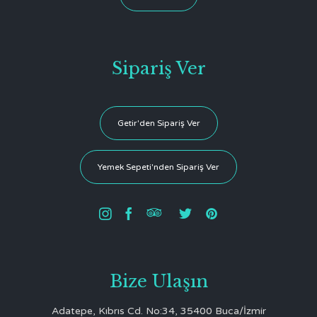
Sipariş Ver
Getir'den Sipariş Ver
Yemek Sepeti'nden Sipariş Ver





Bize Ulaşın
Adatepe, Kıbrıs Cd. No:34, 35400 Buca/İzmir