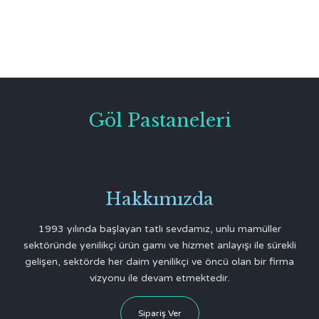
için
paylaşmak
için
için
tıklayın
için
tıklayın
tıklayın
(Yeni
tıklayın
(Yeni
(Yeni
pencerede
(Yeni
pencerede
pencerede
açılır)
pencerede
açılır)
açılır)
açılır)
Göl Pastaneleri
Hakkımızda
1993 yılında başlayan tatlı sevdamız, unlu mamüller
sektöründe yenilikçi ürün gamı ve hizmet anlayışı ile sürekli
gelişen, sektörde her daim yenilikçi ve öncü olan bir firma
vizyonu ile devam etmektedir.
Sipariş Ver