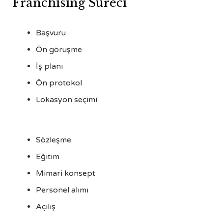
Franchising Süreci
Başvuru
Ön görüşme
İş planı
Ön protokol
Lokasyon seçimi
Sözleşme
Eğitim
Mimari konsept
Personel alımı
Açılış