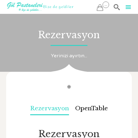
...

Bize de geldiler

Sk
to
Rezervasyon
co
Yerinizi ayırtın...
❈
Rezervasyon
OpenTable
Rezervasyon