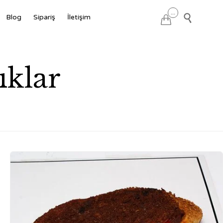
Skip
...

Blog
Sipariş
İletişim

to
content
ıklar