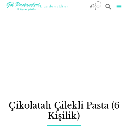
...

Bize de geldiler

Sk
to
co
Çikolatalı Çilekli Pasta (6
Kişilik)