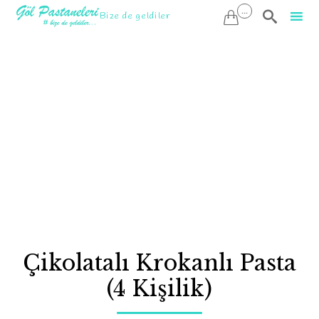
...

Bize de geldiler

Sk
to
co
Çikolatalı Krokanlı Pasta
(4 Kişilik)