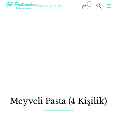
...

Bize de geldiler

Sk
to
co
Meyveli Pasta (4 Kişilik)