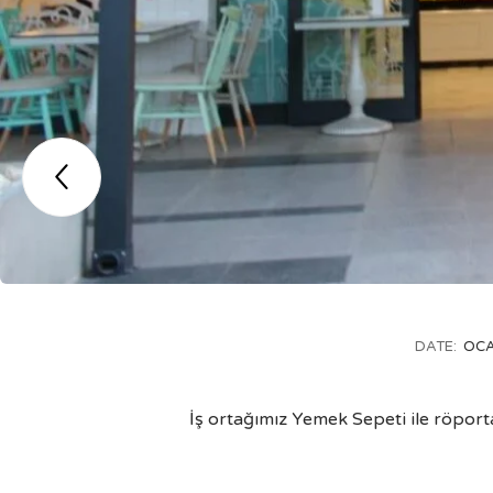

DATE:
OCA
İş ortağımız Yemek Sepeti ile röpor