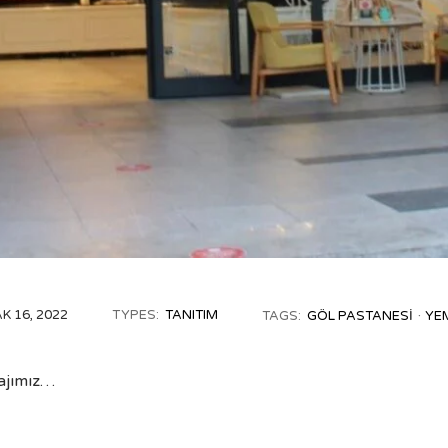
K 16, 2022
TYPES:
TANITIM
TAGS:
GÖL PASTANESI
YE
tajımız…