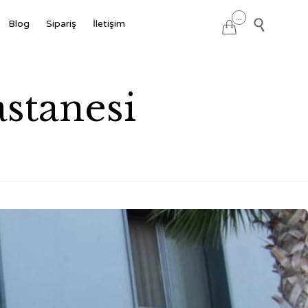
Skip
...

Blog
Sipariş
İletişim

to
content
stanesi