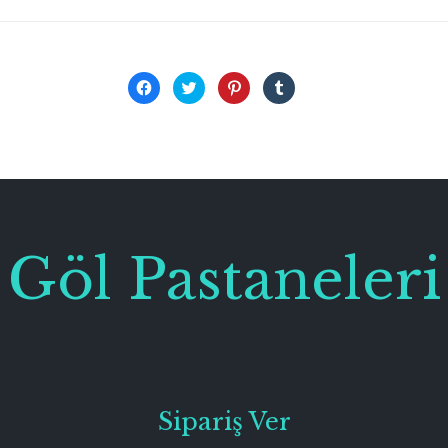
Facebook'ta
Twitter
Pinterest'te
Tumblr'da
paylaşmak
üzerinde
paylaşmak
paylaşmak
için
paylaşmak
için
için
tıklayın
için
tıklayın
tıklayın
(Yeni
tıklayın
(Yeni
(Yeni
pencerede
(Yeni
pencerede
pencerede
açılır)
pencerede
açılır)
açılır)
açılır)
Göl Pastaneleri
Sipariş Ver