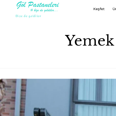
Keşfet
Ür
Bize de geldiler
Yemek 