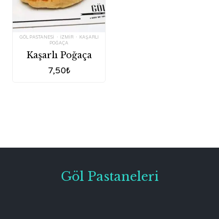
Tags:
GÖL PASTANESI
IZMIR
KAŞARLI
POĞAÇA
Kaşarlı Poğaça
7,50
₺
Göl Pastaneleri