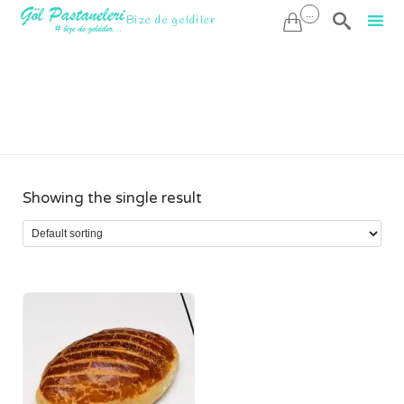
...

Bize de geldiler

Sk
to
kaşarlı poğaça
co
Showing the single result