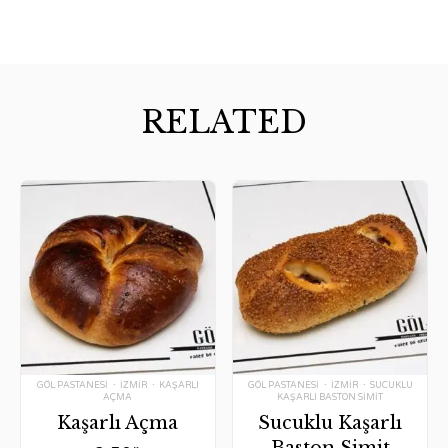
RELATED
Tags:
Tags:
GÖL PASTANESI
IZMIR
KAŞARLI
GÖL PASTANESI
IZMIR
SUCUKLU
AÇMA
KAŞARLI BASTON SIMIT
Kaşarlı Açma
Sucuklu Kaşarlı
Baston Simit