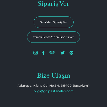
Sipariş Ver
Getir'den Sipariş Ver
Yemek Sepeti'nden Sipariş Ver





Bize Ulaşın
Adatepe, Kıbrıs Cd. No:34, 35400 Buca/İzmir
bilgi@golpastaneleri.com