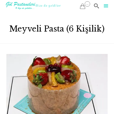
...

Bize de geldiler

Sk
to
Meyveli Pasta (6 Kişilik)
co