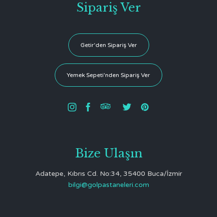
Sipariş Ver
Getir'den Sipariş Ver
Yemek Sepeti'nden Sipariş Ver





Bize Ulaşın
Adatepe, Kıbrıs Cd. No:34, 35400 Buca/İzmir
bilgi@golpastaneleri.com