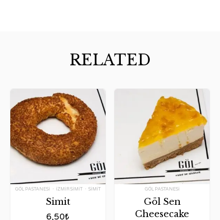
RELATED
Tags:
Tag:
GÖL PASTANESI
IZMIR SIMIT
SIMIT
GÖL PASTANESI
Simit
Göl Sen
Cheesecake
6,50
₺