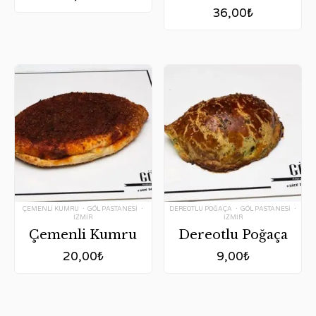
36,00
₺
Tags:
Tags:
ÇEMENLI KUMRU
GÖL PASTANESI
DEREOTLU POĞAÇA
GÖL PASTANESI
IZMIR
IZMIR
Çemenli Kumru
Dereotlu Poğaça
20,00
₺
9,00
₺