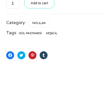
Keşkül
Add to cart
quantity
Category:
TATLILAR
Tags:
GÖL PASTANESI
KEŞKÜL
Facebook'ta
Twitter
Pinterest'te
Tumblr'da
paylaşmak
üzerinde
paylaşmak
paylaşmak
için
paylaşmak
için
için
tıklayın
için
tıklayın
tıklayın
(Yeni
tıklayın
(Yeni
(Yeni
pencerede
(Yeni
pencerede
pencerede
açılır)
pencerede
açılır)
açılır)
açılır)